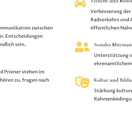

Verkehr und Mobil
Verbesserung der
Radverkehrs und 
Kommunikation zwischen
öffentlichen Nahv
in. Entscheidungen

Soziales Miteina
ndlich sein.
Unterstützung v
ehrenamtlichem
nd Priener stehen im

Kultur und Bild
 hören zu, fragen nach
Stärkung kultur
Rahmenbedingun