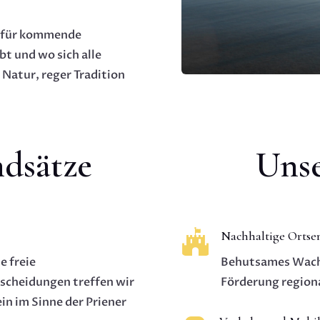
h für kommende
bt und wo sich alle
 Natur, reger Tradition
dsätze
Uns

Nachhaltige Ortse
e freie
Behutsames Wachs
scheidungen treffen wir
Förderung regiona
in im Sinne der Priener